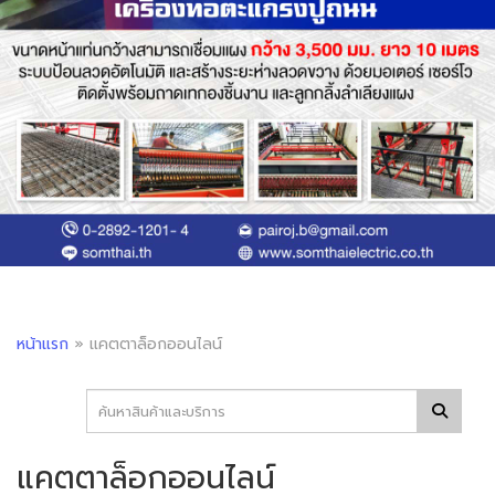
หน้าแรก
»
แคตตาล็อกออนไลน์
แคตตาล็อกออนไลน์