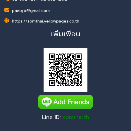
pairoj.b@gmail.com
https://somthai.yellowpages.co.th
เพิ่มเพื่อน
Line ID:
somthai.th